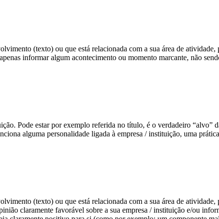
volvimento (texto) ou que está relacionada com a sua área de atividade, p
isa apenas informar algum acontecimento ou momento marcante, não send
tuição. Pode estar por exemplo referida no título, é o verdadeiro “alvo” 
nciona alguma personalidade ligada à empresa / instituição, uma prátic
volvimento (texto) ou que está relacionada com a sua área de atividade, p
opinião claramente favorável sobre a sua empresa / instituição e/ou in
eja claramente positivo para si (como por exemplo: um componente mal f