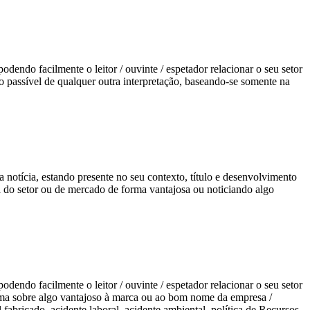
odendo facilmente o leitor / ouvinte / espetador relacionar o seu setor
o passível de qualquer outra interpretação, baseando-se somente na
da notícia, estando presente no seu contexto, título e desenvolvimento
a do setor ou de mercado de forma vantajosa ou noticiando algo
odendo facilmente o leitor / ouvinte / espetador relacionar o seu setor
forma sobre algo vantajoso à marca ou ao bom nome da empresa /
abricado, acidente laboral, acidente ambiental, política de Recursos